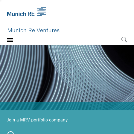
Munich Re Ventures
Home
Our value
Portfolio
Investment areas
Team
News
Join a MRV portfolio company
Careers