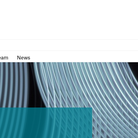
as
Team
News
eam
News