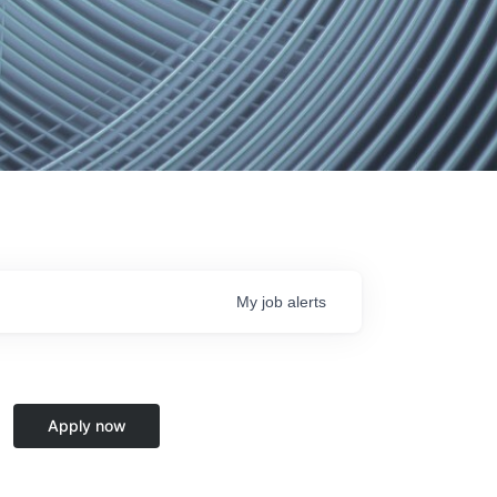
My
job
alerts
Apply now