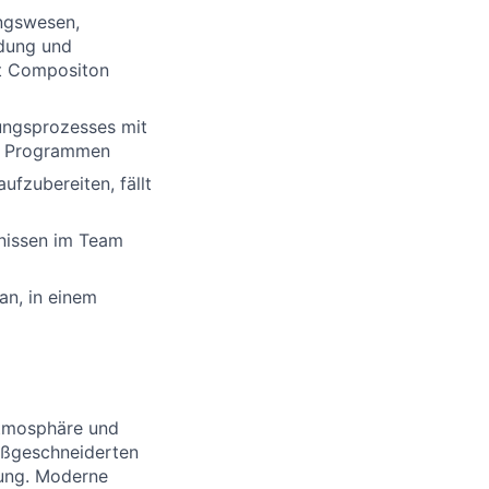
ungswesen,
ldung und
nt Compositon
ungsprozesses mit
ce Programmen
ufzubereiten, fällt
nissen im Team
an, in einem
satmosphäre und
aßgeschneiderten
lung. Moderne