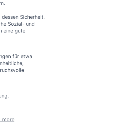
um.
 dessen Sicherheit.
che Sozial- und
n eine gute
ungen für etwa
heitliche,
ruchsvolle
ung.
t more