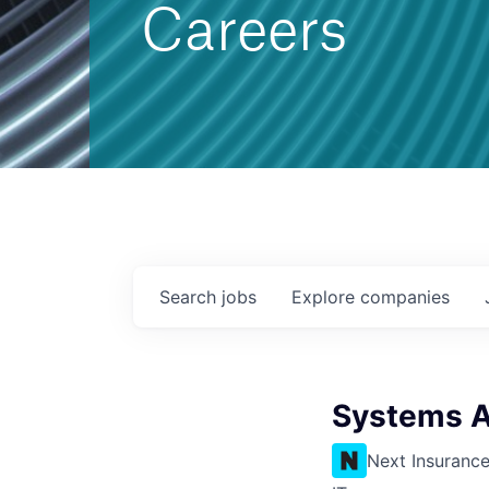
Careers
Search
jobs
Explore
companies
Systems A
Next Insuranc