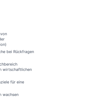
 von
der
ion)
che bei Rückfragen
chbereich
 wirtschaftlichen
ziele für eine
am wachsen