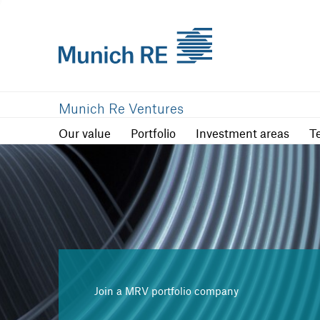
Our value
Portfolio
Investment are
Munich Re Ventures
Our value
Portfolio
Investment areas
T
Join a MRV portfolio company