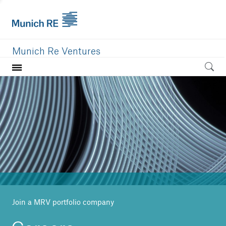
Munich Re Ventures
Home
Our value
Portfolio
Investment areas
Team
News
Join a MRV portfolio company
Careers