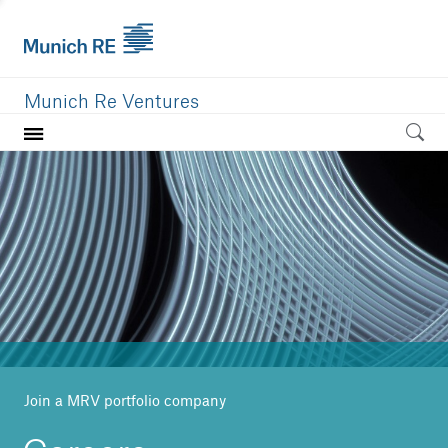
Munich Re Ventures
Home
Our value
Portfolio
Investment areas
Team
News
Join a MRV portfolio company
Careers