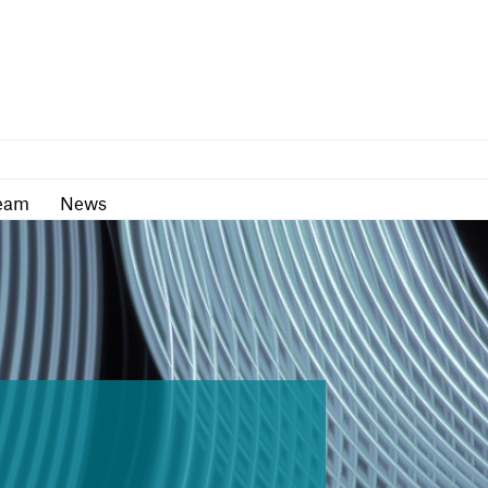
as
Team
News
eam
News