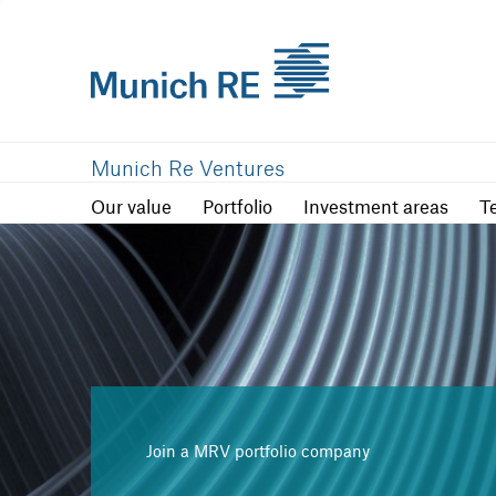
Our value
Portfolio
Investment are
Munich Re Ventures
Our value
Portfolio
Investment areas
T
Join a MRV portfolio company