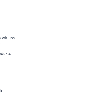
 wir uns
.
odukte
ch