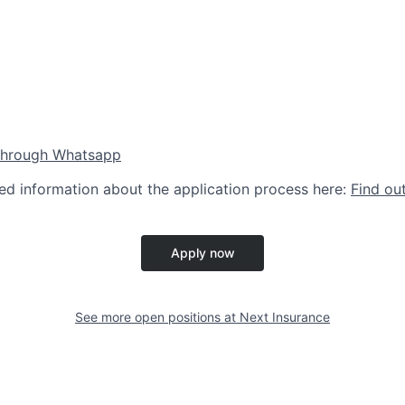
through Whatsapp
led information about the application process here:
Find ou
Apply now
See more open positions at
Next Insurance