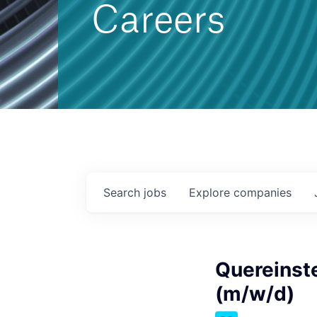
Careers
Search
jobs
Explore
companies
Quereinst
(m/w/d)