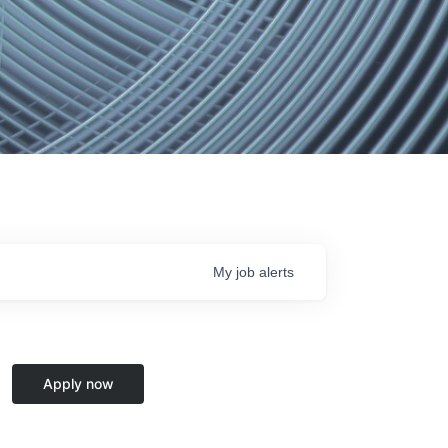
My
job
alerts
Apply now