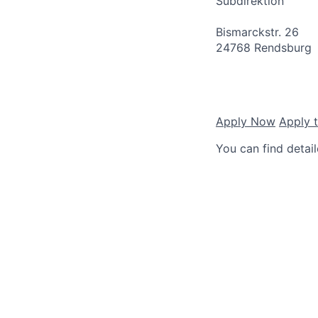
Subdirektion
Bismarckstr. 26
24768 Rendsburg
Apply Now
Apply 
You can find detai