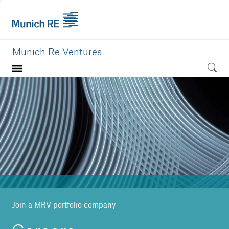
Munich Re Ventures
Home
Our value
Portfolio
Investment areas
Team
News
Join a MRV portfolio company
Careers