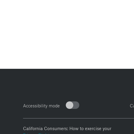
Accessibility mode
C
California Consumers: How to exercise your