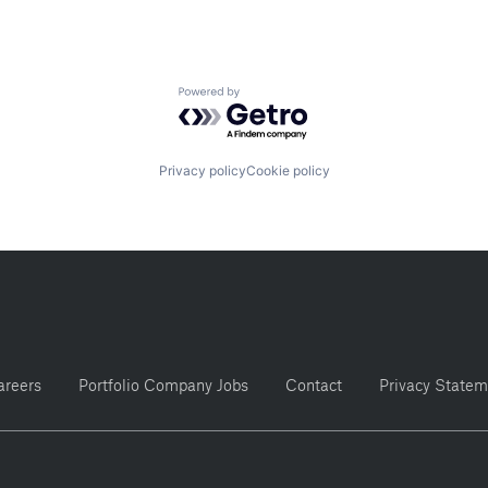
Powered by Getro.com
Privacy policy
Cookie policy
areers
Portfolio Company Jobs
Contact
Privacy Statem