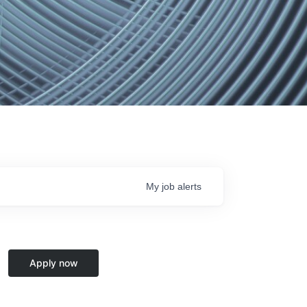
My
job
alerts
Apply now