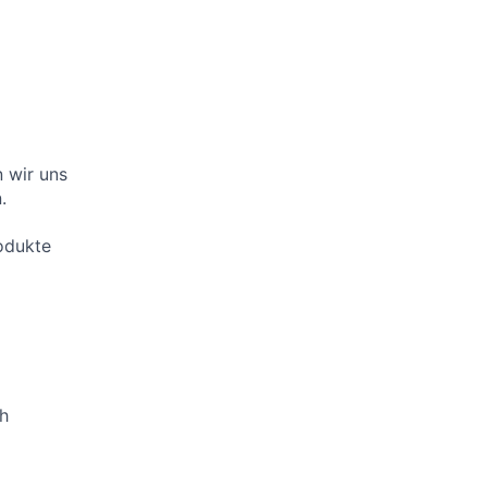
 wir uns
.
odukte
ch