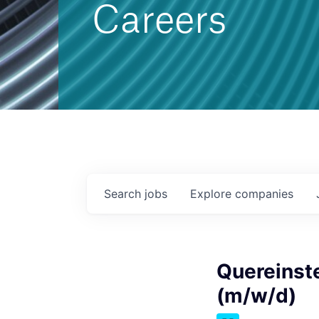
Careers
Search
jobs
Explore
companies
Quereinst
(m/w/d)