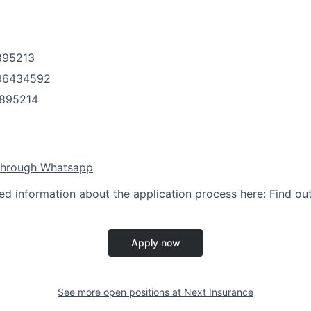
9895213
 96434592
9895214
through Whatsapp
led information about the application process here:
Find ou
Apply now
See more open positions at
Next Insurance