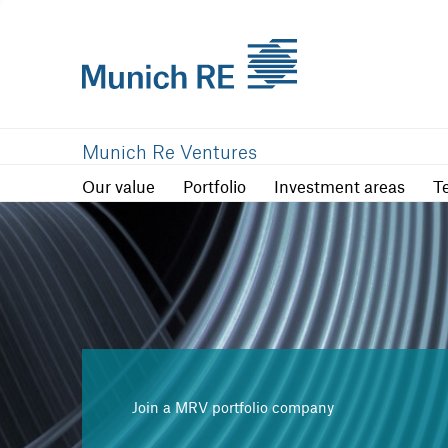
Our value
Portfolio
Investment are
Munich Re Ventures
Our value
Portfolio
Investment areas
T
Join a MRV portfolio company