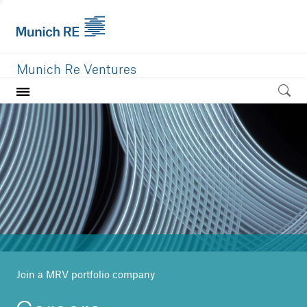
Munich Re Ventures
Home
Our value
Portfolio
Investment areas
Team
News
Join a MRV portfolio company
Careers