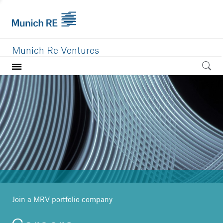
Munich Re Ventures
Home
Our value
Portfolio
Investment areas
Team
News
Join a MRV portfolio company
Careers