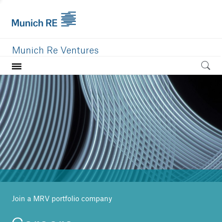
Munich Re Ventures
Home
Our value
Portfolio
Investment areas
Team
News
Join a MRV portfolio company
Careers