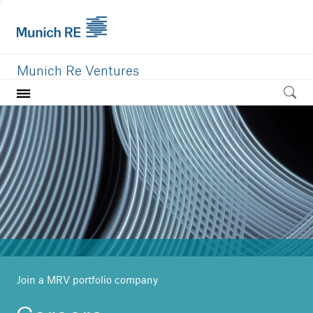
Munich Re Ventures
Home
Our value
Portfolio
Investment areas
Team
News
Join a MRV portfolio company
Careers