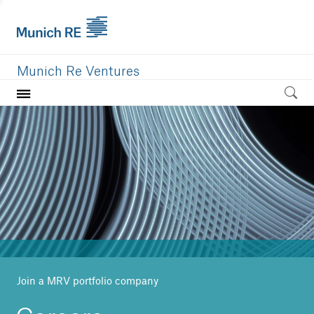
Munich Re Ventures
Home
Our value
Portfolio
Investment areas
Team
News
Join a MRV portfolio company
Careers