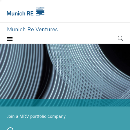
Munich Re Ventures
Home
Our value
Portfolio
Investment areas
Team
News
Join a MRV portfolio company
Careers