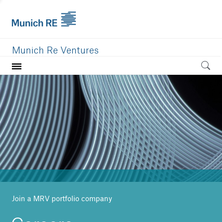
Munich Re Ventures
Home
Our value
Portfolio
Investment areas
Team
News
Join a MRV portfolio company
Careers