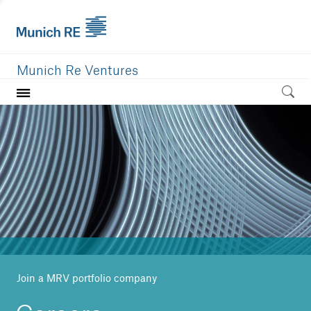
Munich Re Ventures
Home
Our value
Portfolio
Investment areas
Team
News
Join a MRV portfolio company
Careers