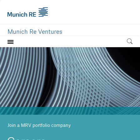
Munich Re Ventures
Home
Our value
Portfolio
Investment areas
Team
News
Join a MRV portfolio company
Careers