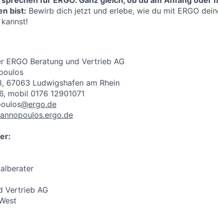
 sprechen für ERGO. Ganz gleich, ob du am Anfang oder m
n bist:
Bewirb dich jetzt und erlebe, wie du mit ERGO deine
 kannst!
er ERGO Beratung und Vertrieb AG
poulos
53, 67063 Ludwigshafen am Rhein
6, mobil 0176 12901071
poulos
@ergo.de
annopoulos.ergo.de
er:
alberater
 Vertrieb AG
 West