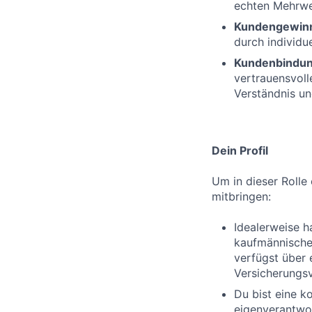
echten Mehrwer
Kundengewin
durch individue
Kundenbindu
vertrauensvol
Verständnis un
Dein Profil
Um in dieser Rolle 
mitbringen:
Idealerweise h
kaufmännischen
verfügst über 
Versicherungs
Du bist eine k
eigenverantwor