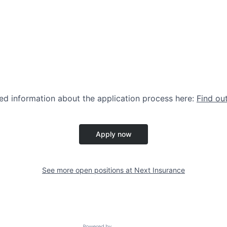
led information about the application process here:
Find ou
Apply now
See more open positions at
Next Insurance