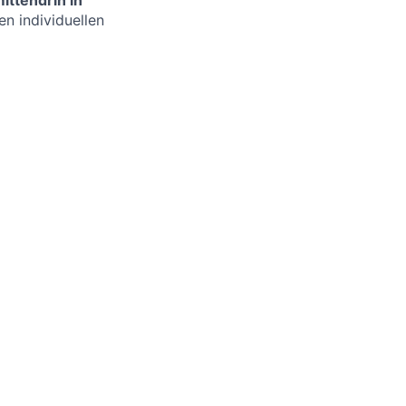
ittendrin in
n individuellen