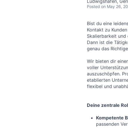
Ludwigshafen, Ge
Posted
on May 26, 2
Bist du eine leide
Kontakt zu Kunden s
Skalierbarkeit und
Dann ist die Tätig
genau das Richtige 
Wir bieten dir eine
voller Unterstützu
auszuschöpfen. Pro
etablierten Untern
flexibel und unabh
Deine zentrale Rol
Kompetente B
passenden Vers