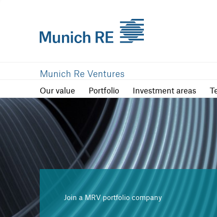
Our value
Portfolio
Investment are
Munich Re Ventures
Our value
Portfolio
Investment areas
T
Join a MRV portfolio company