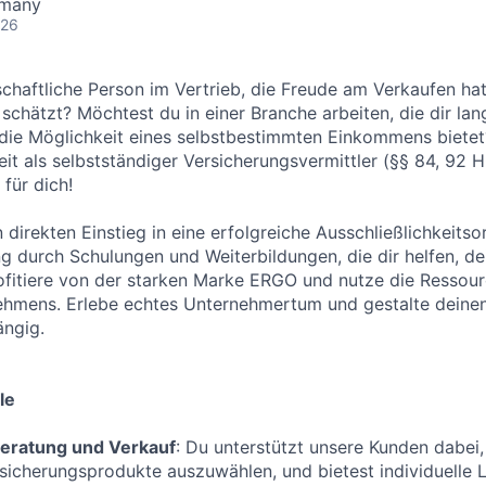
rmany
026
nschaftliche Person im Vertrieb, die Freude am Verkaufen ha
chätzt? Möchtest du in einer Branche arbeiten, die dir langf
 die Möglichkeit eines selbstbestimmten Einkommens bietet
keit als selbstständiger Versicherungsvermittler (§§ 84, 92
für dich!
n direkten Einstieg in eine erfolgreiche Ausschließlichkeitso
ng durch Schulungen und Weiterbildungen, die dir helfen, de
fitiere von der starken Marke ERGO und nutze die Ressour
ehmens. Erlebe echtes Unternehmertum und gestalte deinen
ängig.
le
eratung und Verkauf
: Du unterstützt unsere Kunden dabei, 
icherungsprodukte auszuwählen, und bietest individuelle 