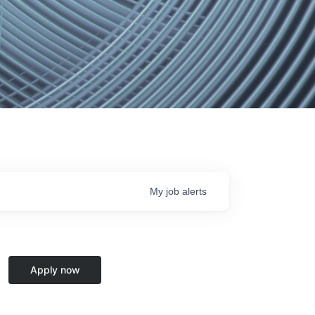
My
job
alerts
Apply now