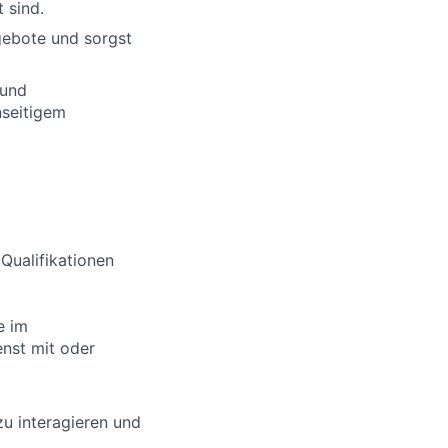
 sind.
gebote und sorgst
 und
nseitigem
 Qualifikationen
e im
enst mit oder
zu interagieren und