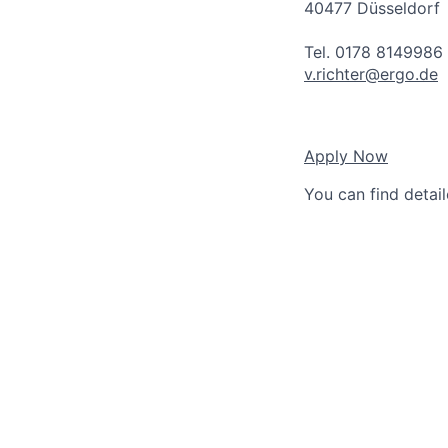
40477 Düsseldorf
Tel. 0178 8149986
v.richter@ergo.de
Apply Now
You can find detai