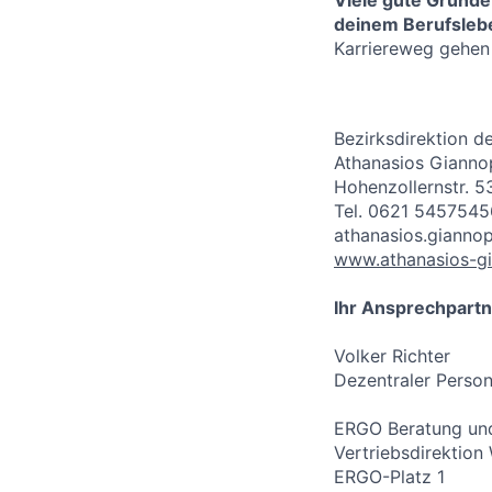
Viele gute Gründe
deinem Berufslebe
Karriereweg gehen
Bezirksdirektion d
Athanasios Gianno
Hohenzollernstr. 
Tel. 0621 5457545
athanasios.gianno
www.athanasios-gi
Ihr Ansprechpartn
Volker Richter
Dezentraler Person
ERGO Beratung und
Vertriebsdirektion
ERGO-Platz 1