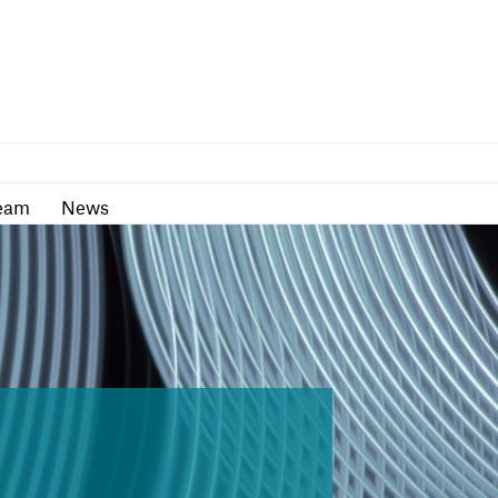
as
Team
News
eam
News