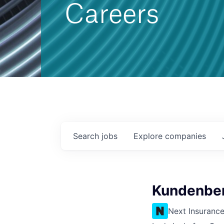
Careers
Search
jobs
Explore
companies
Kundenber
Next Insuranc