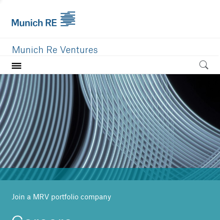
Munich Re Ventures
Home
Our value
Portfolio
Investment areas
Team
News
Join a MRV portfolio company
Careers