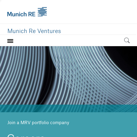
Munich Re Ventures
Home
Our value
Portfolio
Investment areas
Team
News
Join a MRV portfolio company
Careers