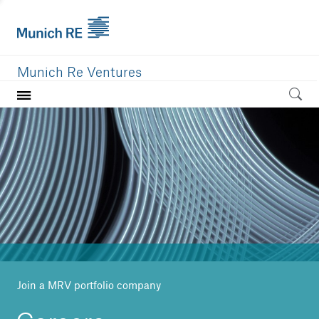
Munich Re Ventures
Home
Our value
Portfolio
Investment areas
Team
News
Join a MRV portfolio company
Careers