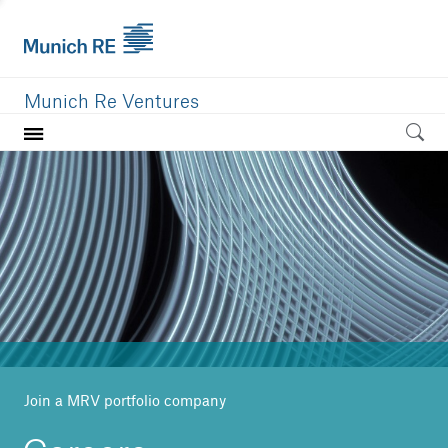
Munich Re Ventures
Home
Our value
Portfolio
Investment areas
Team
News
Join a MRV portfolio company
Careers