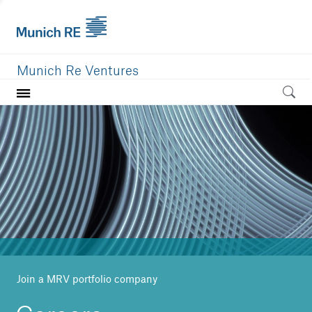
Munich Re Ventures
Home
Our value
Portfolio
Investment areas
Team
News
Join a MRV portfolio company
Careers