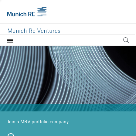
Munich Re Ventures
Home
Our value
Portfolio
Investment areas
Team
News
Join a MRV portfolio company
Careers