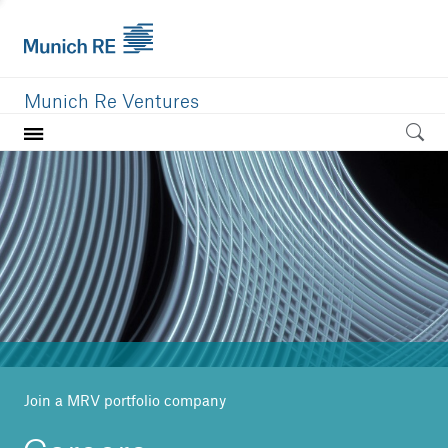
Munich Re Ventures
Home
Our value
Portfolio
Investment areas
Team
News
Join a MRV portfolio company
Careers