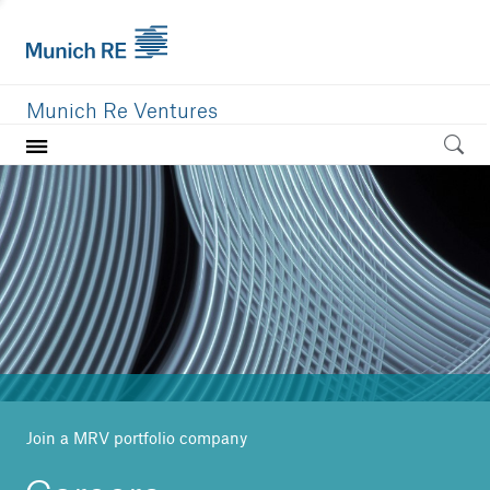
Munich Re Ventures
Home
Our value
Portfolio
Investment areas
Team
News
Join a MRV portfolio company
Careers