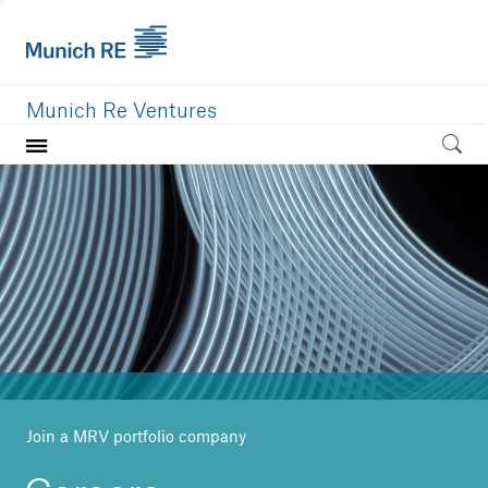
Munich Re Ventures
Home
Our value
Portfolio
Investment areas
Team
News
Join a MRV portfolio company
Careers