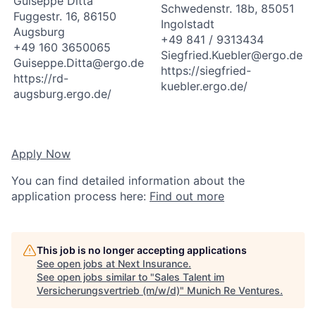
Guiseppe Ditta
Schwedenstr. 18b, 85051
Fuggestr. 16, 86150
Ingolstadt
Augsburg
+49 841 / 9313434
+49 160 3650065
Siegfried.Kuebler@ergo.de
Guiseppe.Ditta@ergo.de
https://siegfried-
https://rd-
kuebler.ergo.de/
augsburg.ergo.de/
Apply Now
You can find detailed information about the
application process here:
Find out more
This job is no longer accepting applications
See open jobs at
Next Insurance
.
See open jobs similar to "
Sales Talent im
Versicherungsvertrieb (m/w/d)
"
Munich Re Ventures
.