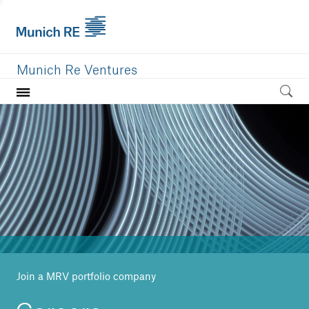
Munich Re Ventures
Home
Our value
Portfolio
Investment areas
Team
News
Join a MRV portfolio company
Careers