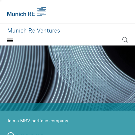
Munich Re Ventures
Home
Our value
Portfolio
Investment areas
Team
News
Join a MRV portfolio company
Careers