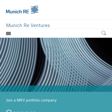
Munich Re Ventures
Home
Our value
Portfolio
Investment areas
Team
News
Join a MRV portfolio company
Careers