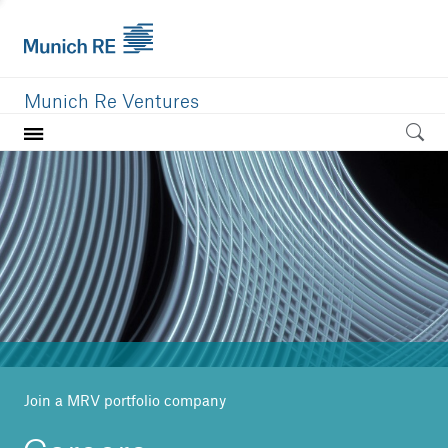
Munich Re Ventures
Home
Our value
Portfolio
Investment areas
Team
News
Join a MRV portfolio company
Careers