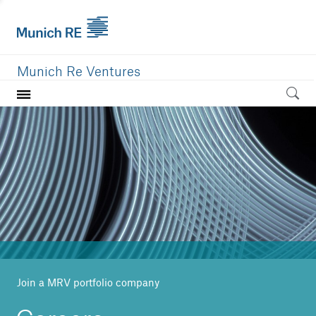
Munich Re Ventures
Home
Our value
Portfolio
Investment areas
Team
News
Join a MRV portfolio company
Careers