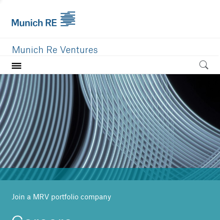
Munich Re Ventures
Home
Our value
Portfolio
Investment areas
Team
News
Join a MRV portfolio company
Careers