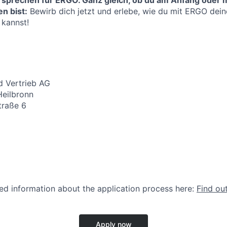
 sprechen für ERGO. Ganz gleich, ob du am Anfang oder m
n bist:
Bewirb dich jetzt und erlebe, wie du mit ERGO deine
 kannst!
 Vertrieb AG
Heilbronn
traße 6
led information about the application process here:
Find ou
Apply now