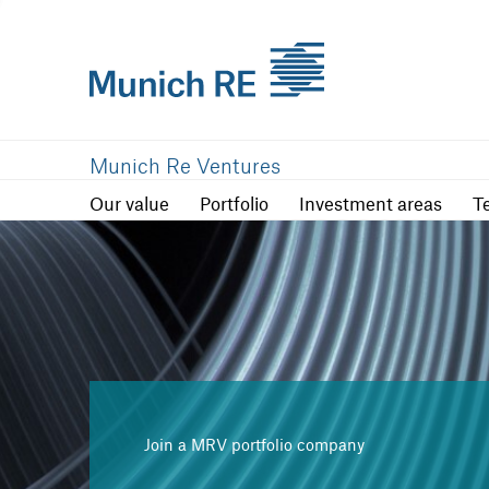
Our value
Portfolio
Investment are
Munich Re Ventures
Our value
Portfolio
Investment areas
T
Join a MRV portfolio company