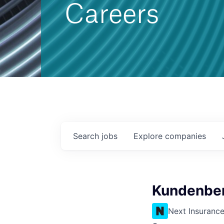
Careers
Search
jobs
Explore
companies
Kundenber
Next Insuranc