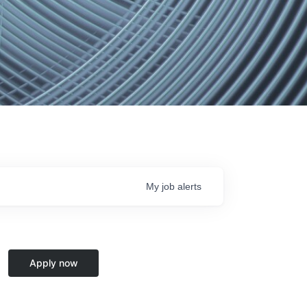
My
job
alerts
Apply now