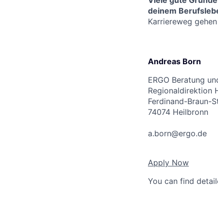
Viele gute Gründe
deinem Berufslebe
Karriereweg gehen
Andreas Born
ERGO Beratung und
Regionaldirektion 
Ferdinand-Braun-S
74074 Heilbronn
a.born@ergo.de
Apply Now
You can find detai