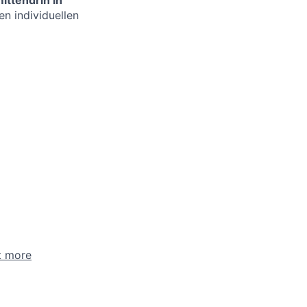
ittendrin in
n individuellen
t more