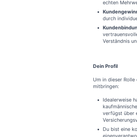
echten Mehrwer
Kundengewin
durch individue
Kundenbindu
vertrauensvol
Verständnis un
Dein Profil
Um in dieser Rolle 
mitbringen:
Idealerweise h
kaufmännischen
verfügst über 
Versicherungs
Du bist eine k
eigenverantwor