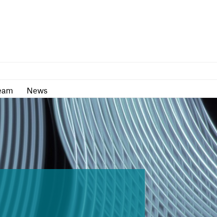
as
Team
News
eam
News