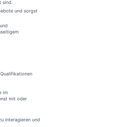
 sind.
gebote und sorgst
 und
nseitigem
 Qualifikationen
e im
enst mit oder
zu interagieren und