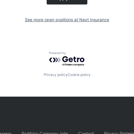
See more open positions at
Next Insurance
Powered by Getro.com
Privacy policy
Cookie policy
areers
Portfolio Company Jobs
Contact
Privacy Statem