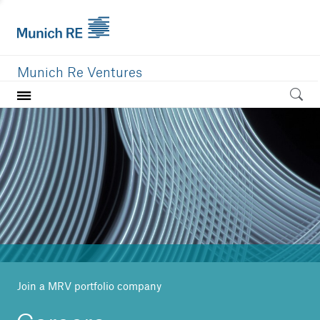
Munich Re Ventures
Home
Our value
Portfolio
Investment areas
Team
News
Join a MRV portfolio company
Careers